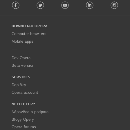
Facebook
Twitter
Youtube
LinkedIn
Instag
o
l
l
o
DOWNLOAD OPERA
w
O
Computer browsers
p
Mobile apps
e
r
a
Dev.Opera
Beta version
SERVICES
Doplňky
Opera account
NEED HELP?
Nápověda a podpora
Blogy Opery
Opera forums