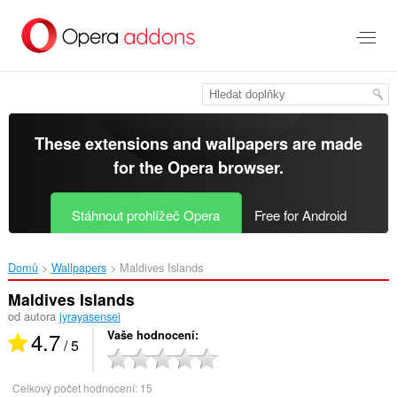
Přejít
přímo
na
hlavní
obsah
These extensions and wallpapers are made
for the
Opera browser
.
Stáhnout prohlížeč Opera
Free for Android
Domů
Wallpapers
Maldives Islands‎
Maldives Islands
od autora
jyrayasensei
4.7
Vaše hodnocení
/ 5
Celkový počet hodnocení:
15