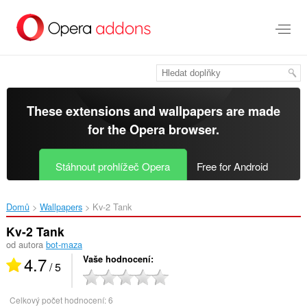
Přejít
přímo
na
hlavní
obsah
These extensions and wallpapers are made
for the
Opera browser
.
Stáhnout prohlížeč Opera
Free for Android
Domů
Wallpapers
Kv-2 Tank‎
Kv-2 Tank
od autora
bot-maza
4.7
Vaše hodnocení
/ 5
Celkový počet hodnocení:
6