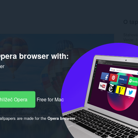
O tap
Stahová
Verze
1
Velikost
Last up
pera browser with:
Licence
ker
hlížeč Opera
Free for Mac
llpapers are made for the
Opera browser
.