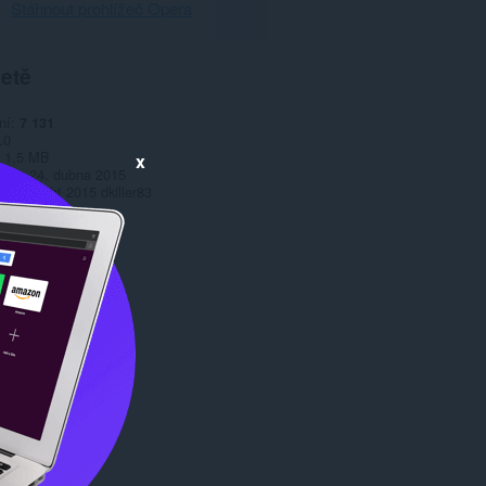
Stáhnout prohlížeč Opera
etě
ní
7 131
.0
1,5 MB
x
date
24. dubna 2015
Copyright 2015 dkiller83