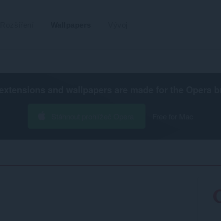
Rozšíření
Wallpapers
Vývoj
extensions and wallpapers are made for the
Opera b
Stáhnout prohlížeč Opera
Free for Mac