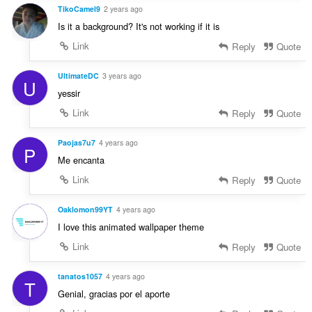
TikoCamel9
2 years ago
Is it a background? It's not working if it is
Link
Reply
Quote
UltimateDC
3 years ago
U
yessir
Link
Reply
Quote
Paojas7u7
4 years ago
P
Me encanta
Link
Reply
Quote
Oaklomon99YT
4 years ago
I love this animated wallpaper theme
Link
Reply
Quote
tanatos1057
4 years ago
T
Genial, gracias por el aporte