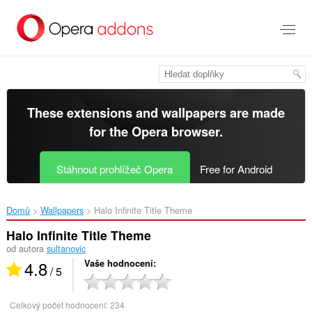
Přejít
přímo
na
hlavní
obsah
These extensions and wallpapers are made
for the
Opera browser
.
Stáhnout prohlížeč Opera
Free for Android
Domů
Wallpapers
Halo Infinite Title Theme‎
Halo Infinite Title Theme
od autora
sultanovic
4.8
Vaše hodnocení
/ 5
Celkový počet hodnocení:
234