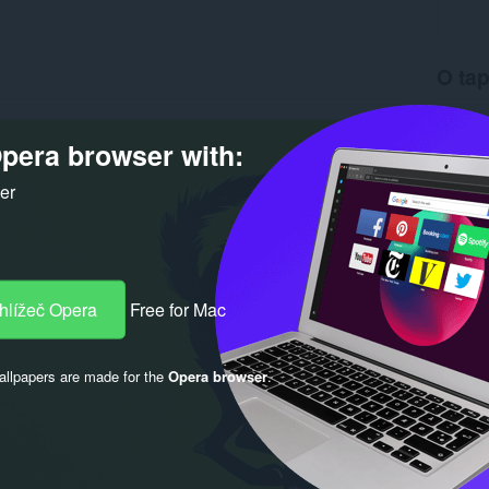
O tap
Stahová
Verze
1
pera browser with:
Velikost
Last up
ker
Licence
hlížeč Opera
Free for Mac
llpapers are made for the
Opera browser
.