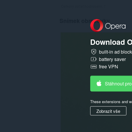
Celkový počet hodnocení:
7
Snímek obrazovky
Download O
built-in ad bloc
battery saver
free VPN
Stáhnout pro
These extensions and wa
Zobrazit vše