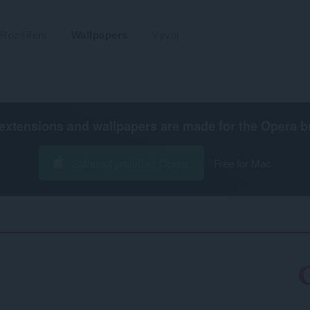
Rozšíření
Wallpapers
Vývoj
extensions and wallpapers are made for the
Opera b
Stáhnout prohlížeč Opera
Free for Mac