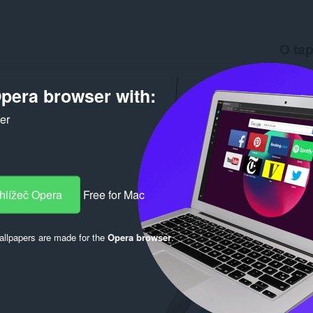
O tap
Stahová
Verze
1
pera browser with:
Velikost
Last up
ker
Licence
hlížeč Opera
Free for Mac
llpapers are made for the
Opera browser
.