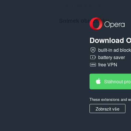
Celkový počet hodnocení:
7
Snímek obrazovky
Download O
built-in ad bloc
battery saver
free VPN
Stáhnout pro
These extensions and wa
Zobrazit vše