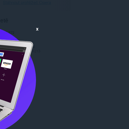
Stáhnout prohlížeč Opera
etě
x
ní
2 872
.0
243,0 KB
date
5. prosince 2013
Copyright 2013 jaymz13