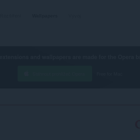
Rozšíření
Wallpapers
Vývoj
extensions and wallpapers are made for the
Opera b
Stáhnout prohlížeč Opera
Free for Mac