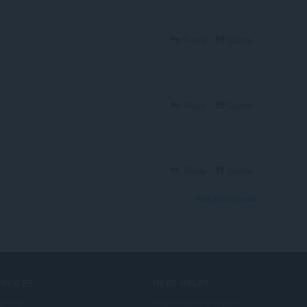
Reply
Quote
Reply
Quote
Reply
Quote
View forum thread
ERVICES
NEED HELP?
plňky
Nápověda a podpora