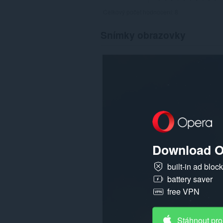
Celkový počet hodnocení:
8
Snímky obrazovky
Download O
built-in ad bloc
battery saver
free VPN
Stáhnout pro