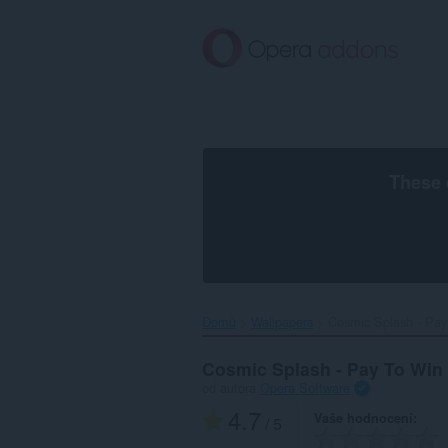
Přejít
přímo
na
hlavní
obsah
These 
Domů
Wallpapers
Cosmic Splash - Pay
Cosmic Splash - Pay To Win
od autora
Opera Software
4.7
Vaše hodnocení
/ 5