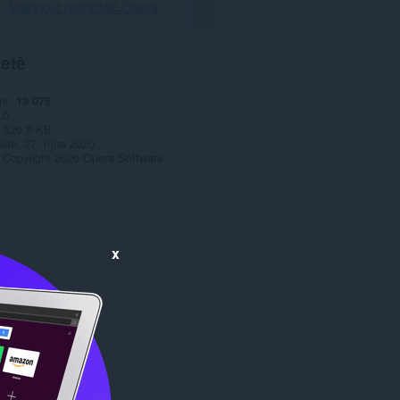
Stáhnout prohlížeč Opera
etě
ní
19 076
.0
820,8 KB
date
27. října 2020
Copyright 2020 Opera Software
x