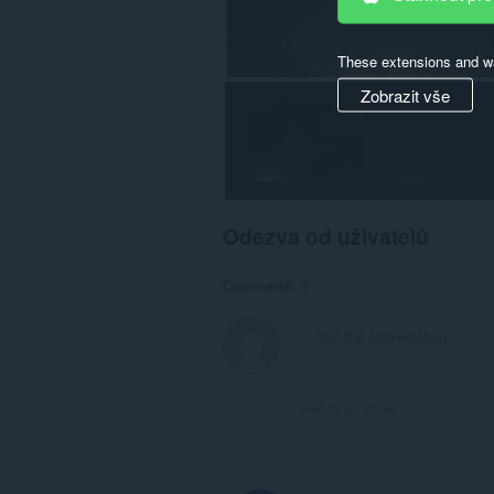
These extensions and wa
Zobrazit vše
Odezva od uživatelů
Comments: 3
View forum thread