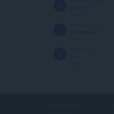
PWRRAYNOND
1 year ago
P
good me like
Link
A Former User
2 years ago
?
very nice very good
Link
CDLXGO
2 years ago
C
Nice
Link
DOWNLOAD OPERA
S
Computer browsers
Do