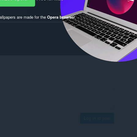
llpapers are made for the
Opera browser
.
Log in to post