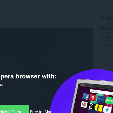
O tap
Stahová
Verze
1
Velikost
Last up
Licence
pera browser with:
ker
hlížeč Opera
Free for Mac