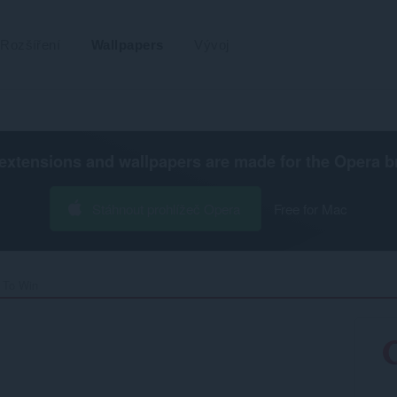
Rozšíření
Wallpapers
Vývoj
extensions and wallpapers are made for the
Opera b
Stáhnout prohlížeč Opera
Free for Mac
 To Win‎