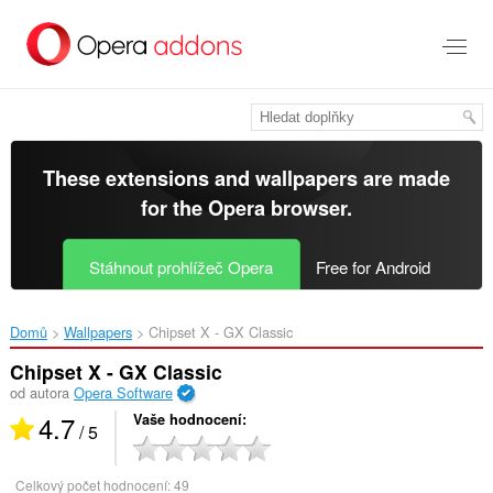
Přejít
přímo
na
hlavní
obsah
These extensions and wallpapers are made
for the
Opera browser
.
Stáhnout prohlížeč Opera
Free for Android
Domů
Wallpapers
Chipset X - GX Classic‎
Chipset X - GX Classic
od autora
Opera Software
4.7
Vaše hodnocení
/ 5
Celkový počet hodnocení:
49