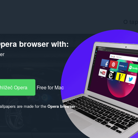
O tap
Stahová
Verze
1
pera browser with:
Velikost
Last up
ker
Licence
hlížeč Opera
Free for Mac
llpapers are made for the
Opera browser
.