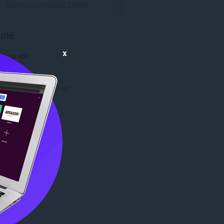
Stáhnout prohlížeč Opera
etě
x
ní
22 804
.0
1,2 MB
date
5. listopadu 2014
Copyright 2014 jammoll