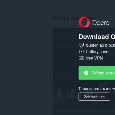
Celkový počet hodnocení:
19
Snímek obrazovky
Download O
built-in ad bloc
battery saver
free VPN
Stáhnout pro
These extensions and wa
Zobrazit vše