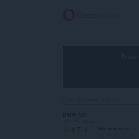
Přejít
přímo
na
hlavní
obsah
These 
Domů
Wallpapers
BMW M3‎
BMW M3
od autora
jammoll
4.7
Vaše hodnocení
/ 5