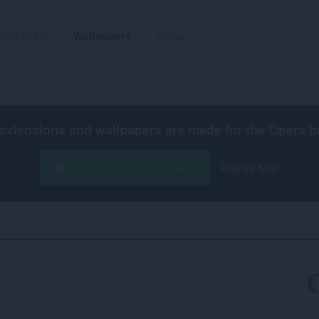
Rozšíření
Wallpapers
Vývoj
extensions and wallpapers are made for the
Opera b
Stáhnout prohlížeč Opera
Free for Mac