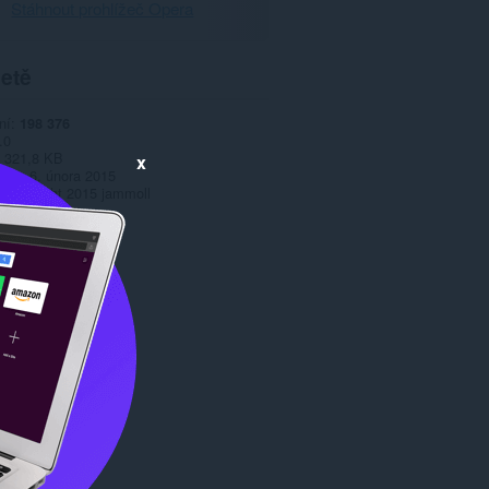
Stáhnout prohlížeč Opera
etě
ní
198 376
.0
321,8 KB
x
date
6. února 2015
Copyright 2015 jammoll