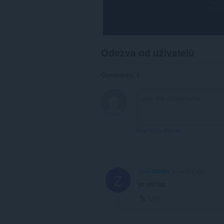
Odezva od uživatelů
Comments: 1
View forum thread
zoro-300303
9 months ago
Z
yo wattap
Link