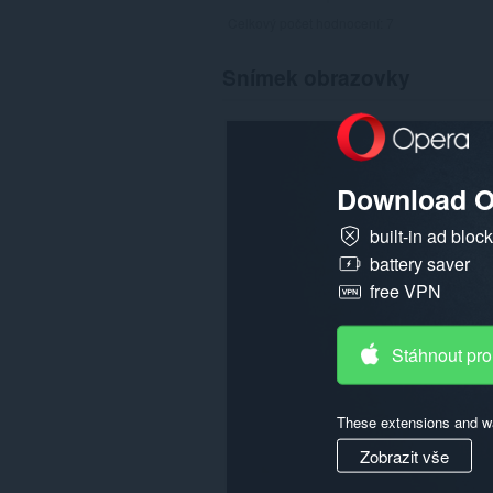
Celkový počet hodnocení:
7
Snímek obrazovky
Download O
built-in ad bloc
battery saver
free VPN
Stáhnout pro
These extensions and wa
Zobrazit vše