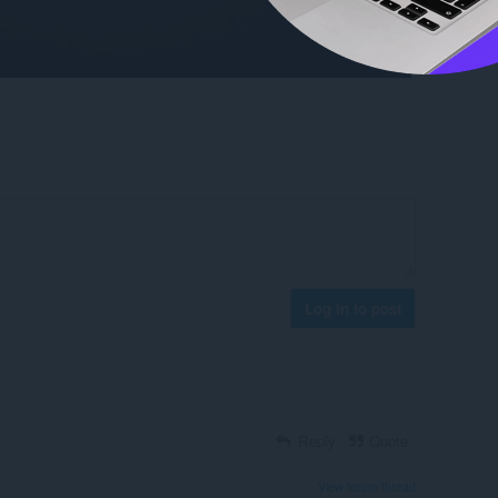
Log in to post
Reply
Quote
View forum thread