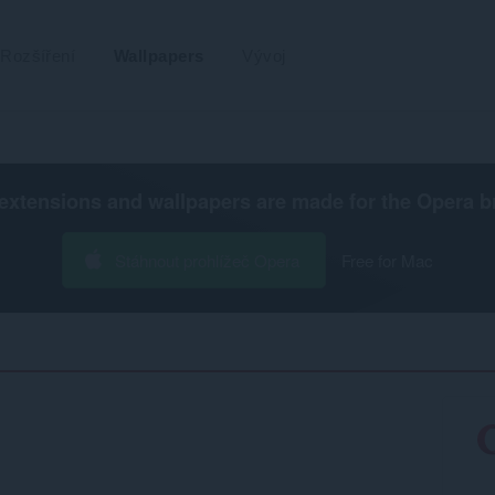
Rozšíření
Wallpapers
Vývoj
extensions and wallpapers are made for the
Opera b
Stáhnout prohlížeč Opera
Free for Mac