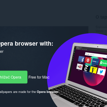
O tap
Stahová
Verze
1
Velikost
Last up
pera browser with:
Licence
ker
hlížeč Opera
Free for Mac
llpapers are made for the
Opera browser
.