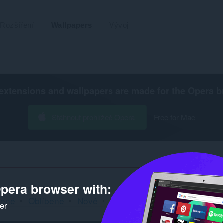
Rozšíření
Wallpapers
Vývoj
extensions and wallpapers are made for the
Opera b
Stáhnout prohlížeč Opera
Free for Mac
pera browser with:
cené
Oblíbené
Nové
Animované
GX
ker