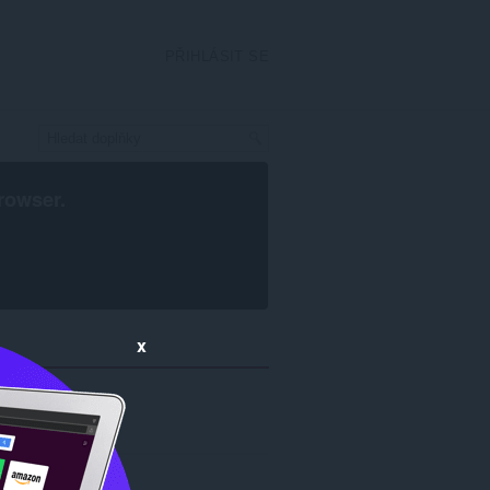
PŘIHLÁSIT SE
rowser
.
x