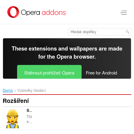
Přejít
přímo
na
hlavní
obsah
These extensions and wallpapers are made
for the
Opera browser
.
Stáhnout prohlížeč Opera
Free for Android
Domů
Výsledky hledání
Rozšíření
Service Worker Detector
Thi
s...