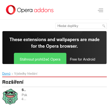
Přejít
přímo
na
hlavní
obsah
These extensions and wallpapers are made
for the
Opera browser
.
Stáhnout prohlížeč Opera
Free for Android
Domů
Výsledky hledání
Rozšíření
Showdex
Pok
é...