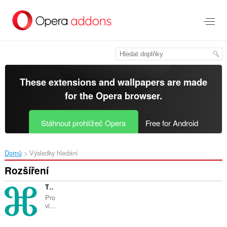
Přejít
přímo
na
hlavní
obsah
These extensions and wallpapers are made
for the
Opera browser
.
Stáhnout prohlížeč Opera
Free for Android
Domů
Výsledky hledání
Rozšíření
The Hotels Network
Pro
vi...