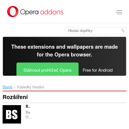
Přejít
přímo
na
hlavní
obsah
These extensions and wallpapers are made
for the
Opera browser
.
Stáhnout prohlížeč Opera
Free for Android
Domů
Výsledky hledání
Rozšíření
BeOn Black
Be
O...