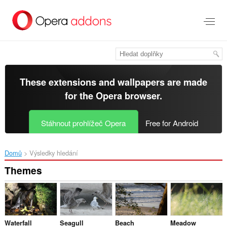
Přejít
přímo
na
hlavní
obsah
These extensions and wallpapers are made
for the
Opera browser
.
Stáhnout prohlížeč Opera
Free for Android
Domů
Výsledky hledání
Themes
Waterfall
Seagull
Beach
Meadow