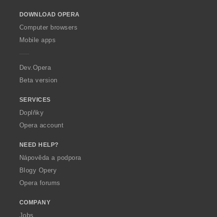
o
o
c
DOWNLOAD OPERA
w
e
O
Computer browsers
n
p
Mobile apps
í
e
:
r
a
Dev.Opera
Beta version
SERVICES
Doplňky
Opera account
NEED HELP?
Nápověda a podpora
Blogy Opery
Opera forums
COMPANY
Jobs