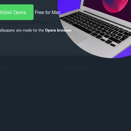
hlížeč Opera
Free for Mac
šli jste, co potřebujete? Podívejte se na
Chrome Web S
llpapers are made for the
Opera browser
.
ERVICES
NEED HELP?
plňky
Nápověda a podpora
era account
Blogy Opery
Opera forums