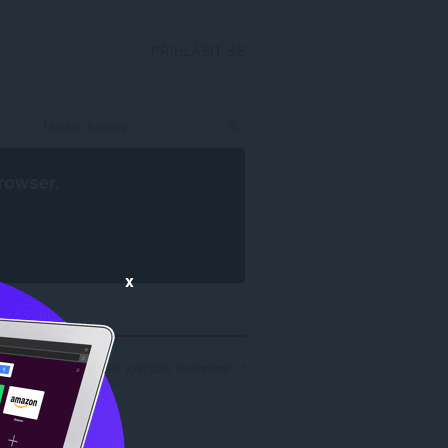
PŘIHLÁSIT SE
rowser
.
x
očet výsledků hledání vývojáře 'nekoremi': 1