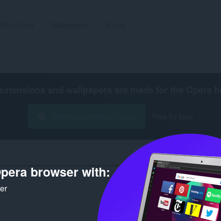
Rozšíření
Wallpapers
Vývoj
extensions and wallpapers are made for the
Opera b
Stáhnout prohlížeč Opera
Free for Mac
pera browser with:
P
ker