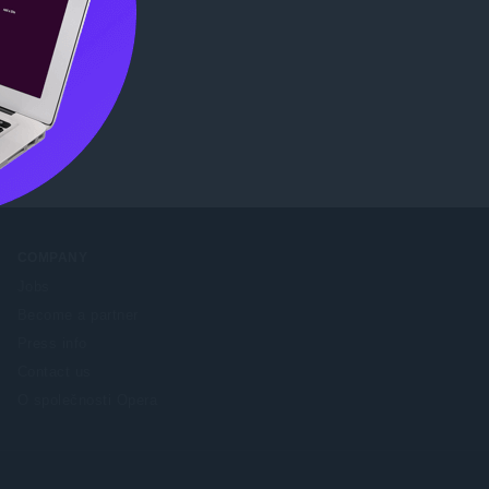
tore
.
COMPANY
Jobs
Become a partner
Press info
Contact us
O společnosti Opera