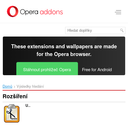
Přejít
přímo
na
hlavní
obsah
These extensions and wallpapers are made
for the
Opera browser
.
Stáhnout prohlížeč Opera
Free for Android
Domů
Výsledky hledání
Rozšíření
URL Kürzer