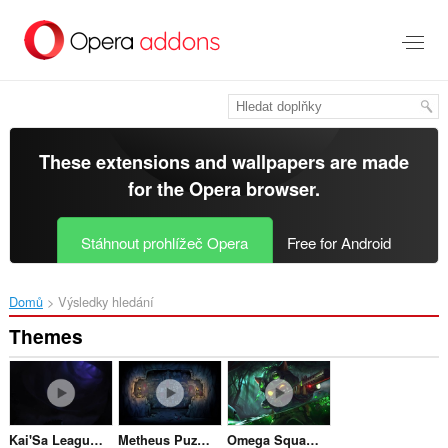
Přejít
přímo
na
hlavní
obsah
These extensions and wallpapers are made
for the
Opera browser
.
Stáhnout prohlížeč Opera
Free for Android
Domů
Výsledky hledání
Themes
Kai'Sa League of Legends
Metheus Puzzle Don't Starve Together
Omega Squad Teemo League of Legends