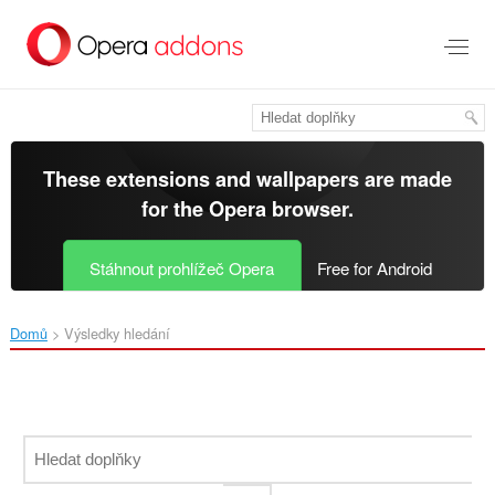
Přejít
přímo
na
hlavní
obsah
These extensions and wallpapers are made
for the
Opera browser
.
Stáhnout prohlížeč Opera
Free for Android
Domů
Výsledky hledání