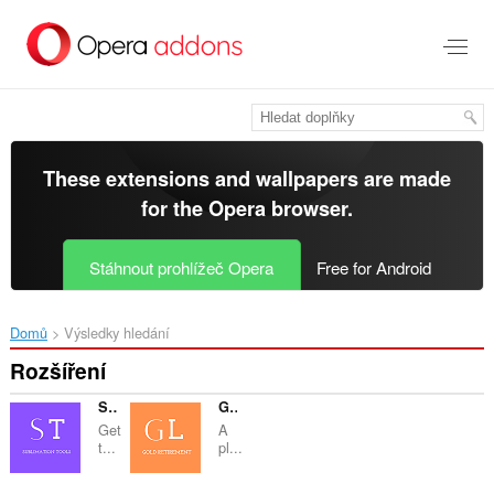
Přejít
přímo
na
hlavní
obsah
These extensions and wallpapers are made
for the
Opera browser
.
Stáhnout prohlížeč Opera
Free for Android
Domů
Výsledky hledání
Rozšíření
Sublimation Tools
Gold Retired | For Retirement Investors
Get
A
t...
pl...