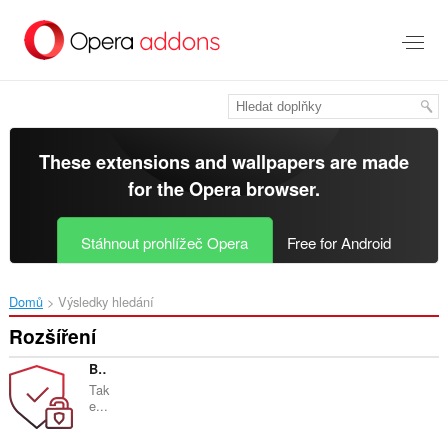
Přejít
přímo
na
hlavní
obsah
These extensions and wallpapers are made
for the
Opera browser
.
Stáhnout prohlížeč Opera
Free for Android
Domů
Výsledky hledání
Rozšíření
Browser Lock
Tak
e...