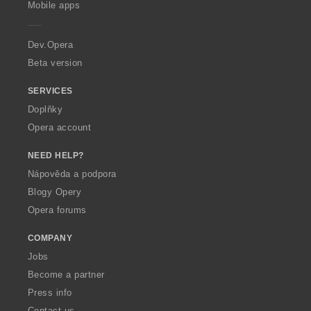
e
e
e
e
Mobile apps
e
n
n
n
n
r
í
í
í
í
a
Dev.Opera
:
:
:
:
Beta version
SERVICES
Doplňky
Opera account
NEED HELP?
Nápověda a podpora
Blogy Opery
Opera forums
COMPANY
Jobs
Become a partner
Press info
Contact us