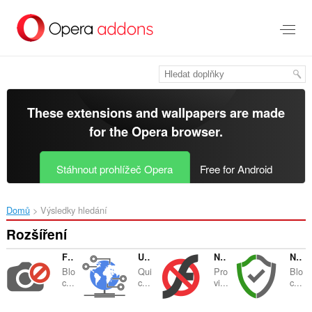
Přejít
přímo
na
hlavní
obsah
These extensions and wallpapers are made
for the
Opera browser
.
Stáhnout prohlížeč Opera
Free for Android
Domů
Výsledky hledání
Rozšíření
Fast Image Blocker
User-Agent Switcher
NoFlash
NoScript Suite Lite
Blo
Qui
Pro
Blo
c...
c...
vi...
c...