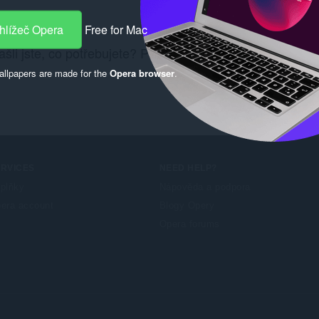
hlížeč Opera
Free for Mac
šli jste, co potřebujete? Podívejte se na
Chrome Web S
llpapers are made for the
Opera browser
.
ERVICES
NEED HELP?
plňky
Nápověda a podpora
era account
Blogy Opery
Opera forums