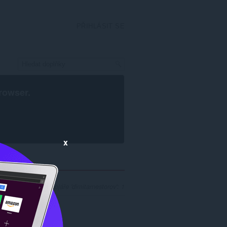
PŘIHLÁSIT SE
rowser
.
x
sledků hledání vývojáře 'dimitarnestorov': 1