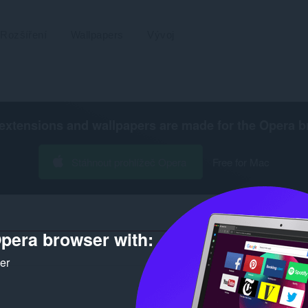
Rozšíření
Wallpapers
Vývoj
extensions and wallpapers are made for the
Opera b
Stáhnout prohlížeč Opera
Free for Mac
pera browser with:
Počet vý
ker