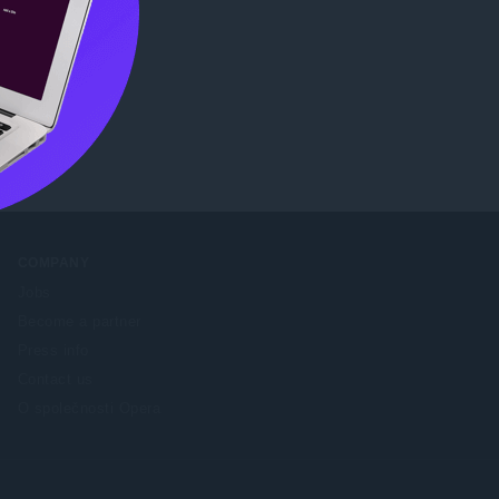
tore
.
COMPANY
Jobs
Become a partner
Press info
Contact us
O společnosti Opera