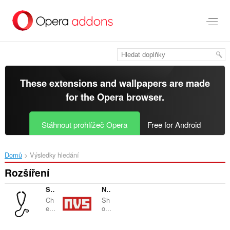
Přejít
přímo
na
hlavní
obsah
These extensions and wallpapers are made
for the
Opera browser
.
Stáhnout prohlížeč Opera
Free for Android
Domů
Výsledky hledání
Rozšíření
Stethoscope
NPM Version Stats
Ch
Sh
e...
o...