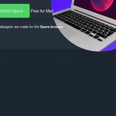
hlížeč Opera
Free for Mac
šli jste, co potřebujete? Podívejte se na
Chrome Web S
llpapers are made for the
Opera browser
.
ERVICES
NEED HELP?
plňky
Nápověda a podpora
era account
Blogy Opery
Opera forums