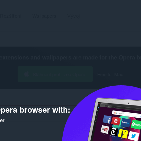
Rozšíření
Wallpapers
Vývoj
extensions and wallpapers are made for the
Opera b
Stáhnout prohlížeč Opera
Free for Mac
pera browser with:
ker