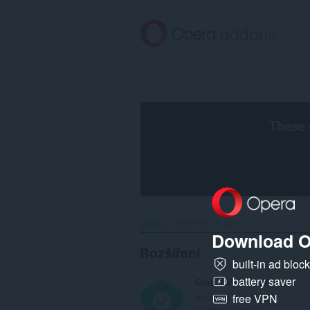
Přejít
přímo
na
hlavní
obsah
These 
Domů
Výsledky hledání
Download O
Rozšíření
built-in ad bloc
battery saver
Global VPN Adblocker Proxy
Amazing free VPN
free VPN
browser extension