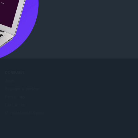
tore
.
COMPANY
Jobs
Become a partner
Press info
Contact us
O společnosti Opera