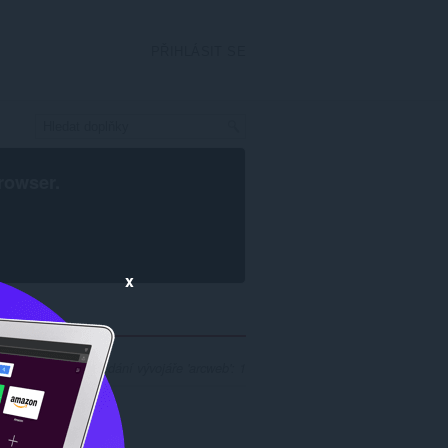
PŘIHLÁSIT SE
rowser
.
x
Počet výsledků hledání vývojáře 'arcweb': 1