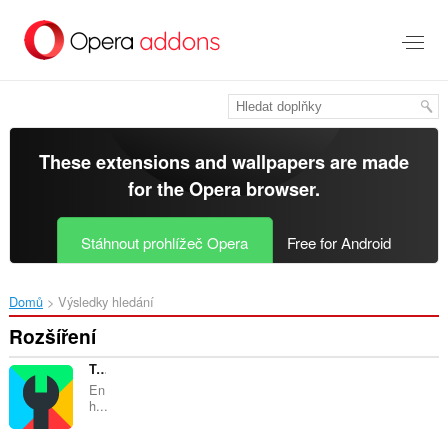
Přejít
přímo
na
hlavní
obsah
These extensions and wallpapers are made
for the
Opera browser
.
Stáhnout prohlížeč Opera
Free for Android
Domů
Výsledky hledání
Rozšíření
Toolbox for Google Play Store™
En
h...