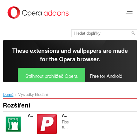
Přejít
přímo
na
hlavní
obsah
These extensions and wallpapers are made
for the
Opera browser
.
Stáhnout prohlížeč Opera
Free for Android
Domů
Výsledky hledání
Rozšíření
Адаптер Рутокен Web Плагин
Адаптер Рутокен Плагин
Поз
в...