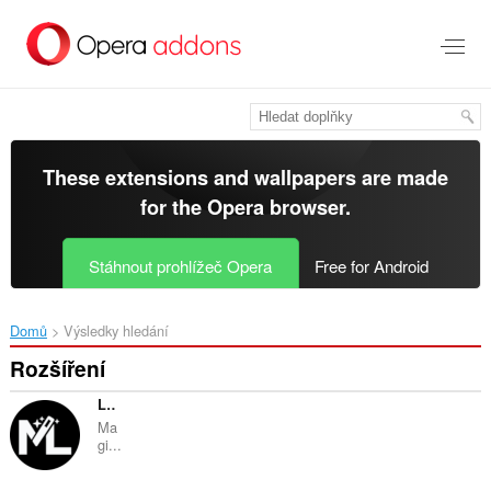
Přejít
přímo
na
hlavní
obsah
These extensions and wallpapers are made
for the
Opera browser
.
Stáhnout prohlížeč Opera
Free for Android
Domů
Výsledky hledání
Rozšíření
Link Manager by MagicLinks
Ma
gi...