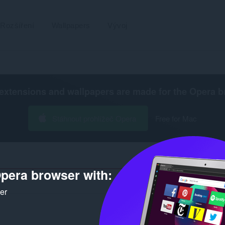
Rozšíření
Wallpapers
Vývoj
extensions and wallpapers are made for the
Opera b
Stáhnout prohlížeč Opera
Free for Mac
pera browser with:
Poče
ker