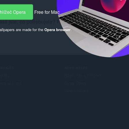
hlížeč Opera
Free for Mac
šli jste, co potřebujete? Podívejte se na
Chrome Web S
llpapers are made for the
Opera browser
.
ERVICES
NEED HELP?
plňky
Nápověda a podpora
era account
Blogy Opery
Opera forums