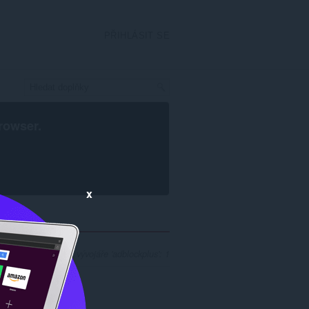
PŘIHLÁSIT SE
rowser
.
x
t výsledků hledání vývojáře 'adblockplus': 1