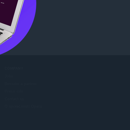
tore
.
COMPANY
Jobs
Become a partner
Press info
Contact us
O společnosti Opera