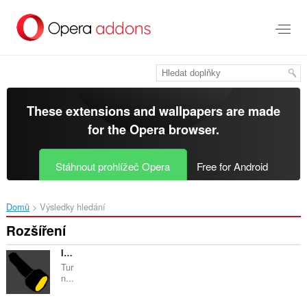
Přejít
přímo
na
hlavní
obsah
These extensions and wallpapers are made
for the
Opera browser
.
Stáhnout prohlížeč Opera
Free for Android
Domů
Výsledky hledání
Rozšíření
In The Dark
Tur
n...