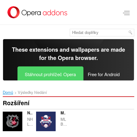
Přejít
přímo
na
hlavní
obsah
These extensions and wallpapers are made
for the
Opera browser
.
Stáhnout prohlížeč Opera
Free for Android
Domů
Výsledky hledání
Rozšíření
NHL66 Popup
MLB66 Popup
NH
ML
L...
B...