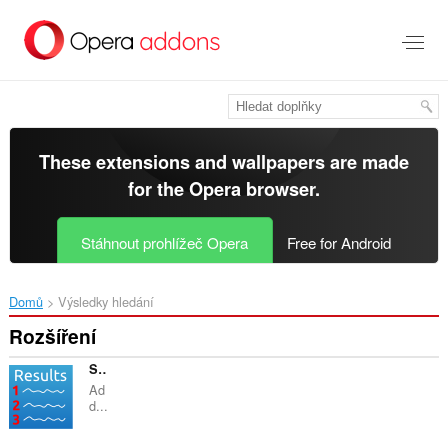
Přejít
přímo
na
hlavní
obsah
These extensions and wallpapers are made
for the
Opera browser
.
Stáhnout prohlížeč Opera
Free for Android
Domů
Výsledky hledání
Rozšíření
Search Engine Result Counter
Ad
d...