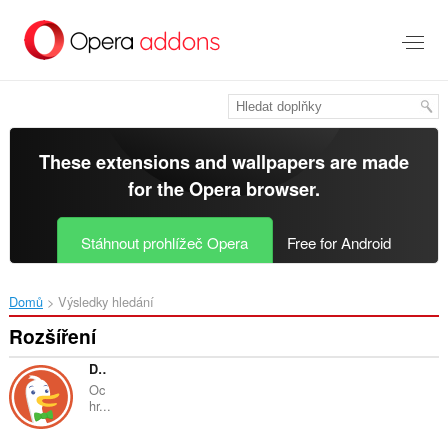
Přejít
přímo
na
hlavní
obsah
These extensions and wallpapers are made
for the
Opera browser
.
Stáhnout prohlížeč Opera
Free for Android
Domů
Výsledky hledání
Rozšíření
DuckDuckGo Search & Tracker Protection
Oc
hr...