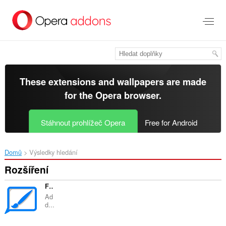
Přejít
přímo
na
hlavní
obsah
These extensions and wallpapers are made
for the
Opera browser
.
Stáhnout prohlížeč Opera
Free for Android
Domů
Výsledky hledání
Rozšíření
Fontify
Ad
d...