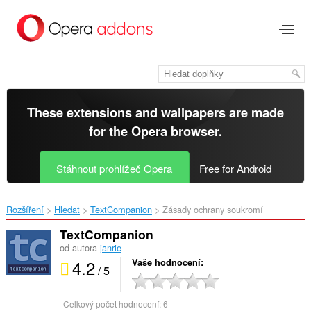
Přejít
přímo
na
hlavní
obsah
These extensions and wallpapers are made
for the
Opera browser
.
Stáhnout prohlížeč Opera
Free for Android
Rozšíření
Hledat
TextCompanion‎
Zásady ochrany soukromí
TextCompanion
od autora
janrie
4.2
Vaše hodnocení
/ 5
Celkový počet hodnocení:
6