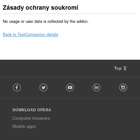
Zásady ochrany soukromí
No usage or user data is collected by the addon.
Back to TextCompanion details
Top
F
Facebook
Twitter
Youtube
LinkedIn
Instag
o
l
l
o
DOWNLOAD OPERA
w
O
Computer browsers
p
Mobile apps
e
r