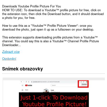
Downloads Youtube Profile Picture For You
HOW TO USE: To download a Youtube™ profile picture for free, click on
the extension icon, then click the Download button, and it should download
a photo for you, for free.
How to use this as a "Youtube™ Profile Picture Viewer": once you
download the photo, just open it up as a fullscreen on your desktop.
This extension supports downloading profile pictures from a Youtube™
channel. You could say this is also a Youtube™ Channel Profile Picture
Downloader...
Zobrazit více
Oprávnění
Snímek obrazovky
Toto
rozšíření
může
přistupovat
k
vašim
datům
na
některých
webech.