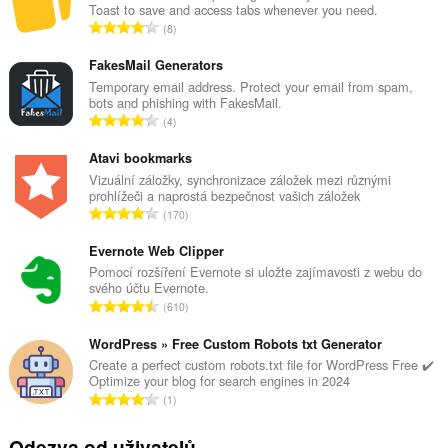
Toast to save and access tabs whenever you need.
C
8
e
l
FakesMail Generators
k
Temporary email address. Protect your email from spam,
bots and phishing with FakesMail.
o
C
4
v
e
ý
l
Atavi bookmarks
p
k
Vizuální záložky, synchronizace záložek mezi různými
o
prohlížeči a naprostá bezpečnost vašich záložek
o
č
C
170
v
e
e
ý
t
l
Evernote Web Clipper
p
h
k
Pomocí rozšíření Evernote si uložte zajímavosti z webu do
o
o
svého účtu Evernote.
o
č
C
d
610
v
e
e
n
ý
t
l
WordPress » Free Custom Robots txt Generator
o
p
h
k
c
Create a perfect custom robots.txt file for WordPress Free ✔️
o
o
Optimize your blog for search engines in 2024
o
e
č
C
d
1
v
n
e
e
n
ý
í
t
l
o
Odezva od uživatelů
p
: