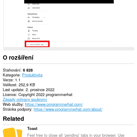
O rozšíření
Stahování
6 828
Kategorie
Produktivita
Verze
1.1
Velikost
252,9 KB
Last update
2. prosince 2022
Licence
Copyright 2022 programmerhat
Zásady ochrany soukromí
Web služby
https://www.programmerhat.com/
Stránka podpory
https://www.programmerhat.com/about/
Related
Toast
Feel free to close all ‘pending’ tabs in your browser. Use