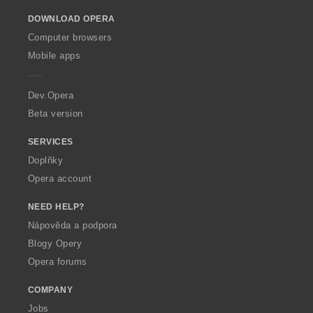
o
DOWNLOAD OPERA
w
O
Computer browsers
p
Mobile apps
e
r
a
Dev.Opera
Beta version
SERVICES
Doplňky
Opera account
NEED HELP?
Nápověda a podpora
Blogy Opery
Opera forums
COMPANY
Jobs