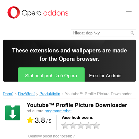
Přejít
přímo
na
hlavní
obsah
These extensions and wallpapers are made
for the
Opera browser
.
Stáhnout prohlížeč Opera
Free for Android
Domů
Rozšíření
Produktivita
Youtube™ Profile Picture Downloader‎
Youtube™ Profile Picture Downloader
od autora
programmerhat
3.8
Vaše hodnocení
/ 5
Celkový počet hodnocení:
7