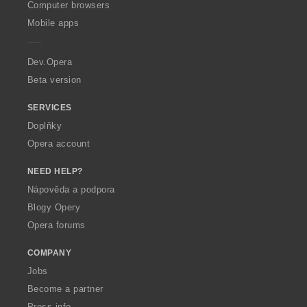
O
Computer browsers
p
Mobile apps
e
r
a
Dev.Opera
Beta version
SERVICES
Doplňky
Opera account
NEED HELP?
Nápověda a podpora
Blogy Opery
Opera forums
COMPANY
Jobs
Become a partner
Press info