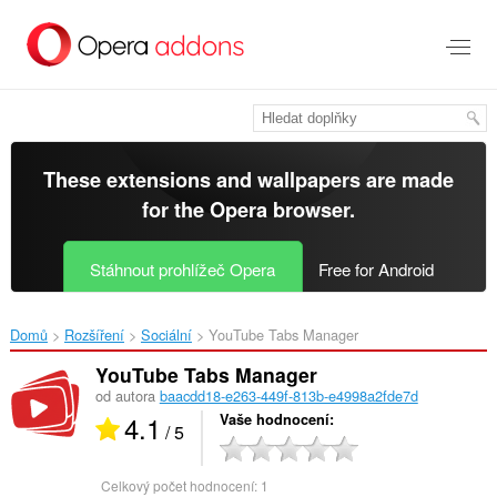
Přejít
přímo
na
hlavní
obsah
These extensions and wallpapers are made
for the
Opera browser
.
Stáhnout prohlížeč Opera
Free for Android
Domů
Rozšíření
Sociální
YouTube Tabs Manager‎
YouTube Tabs Manager
od autora
baacdd18-e263-449f-813b-e4998a2fde7d
4.1
Vaše hodnocení
/ 5
Celkový počet hodnocení:
1