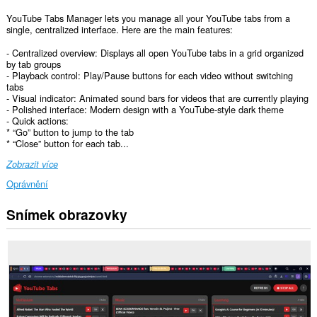
YouTube Tabs Manager lets you manage all your YouTube tabs from a
single, centralized interface. Here are the main features:
- Centralized overview: Displays all open YouTube tabs in a grid organized
by tab groups
- Playback control: Play/Pause buttons for each video without switching
tabs
- Visual indicator: Animated sound bars for videos that are currently playing
- Polished interface: Modern design with a YouTube‑style dark theme
- Quick actions:
* “Go” button to jump to the tab
* “Close” button for each tab...
Zobrazit více
Oprávnění
Snímek obrazovky
Toto
rozšíření
může
přistupovat
k
vašim
datům
na
některých
webech.