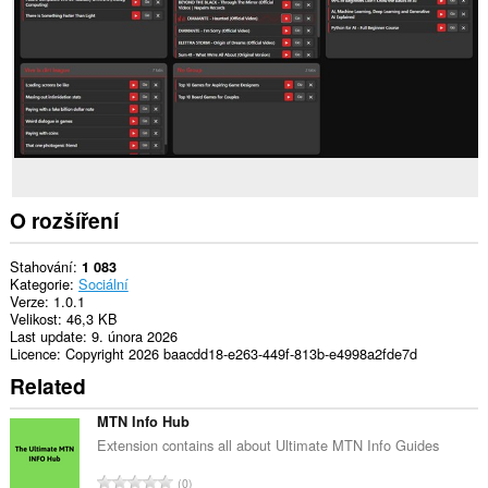
Toto
rozšíření
může
přistupovat
k
vašim
listům
a
aktivitám
při
prohlížení.
O rozšíření
Stahování
1 083
Kategorie
Sociální
Verze
1.0.1
Velikost
46,3 KB
Last update
9. února 2026
Licence
Copyright 2026 baacdd18-e263-449f-813b-e4998a2fde7d
Related
MTN Info Hub
Extension contains all about Ultimate MTN Info Guides
C
0