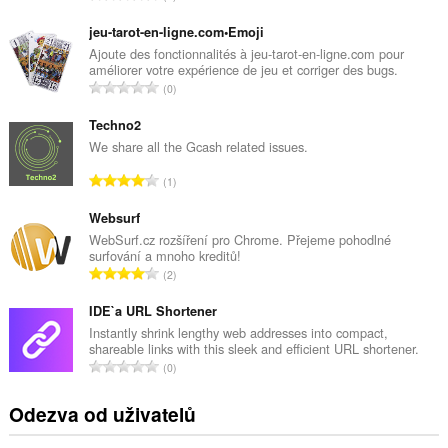
e
l
jeu-tarot-en-ligne.com•Emoji
k
Ajoute des fonctionnalités à jeu-tarot-en-ligne.com pour
améliorer votre expérience de jeu et corriger des bugs.
o
C
0
v
e
ý
l
Techno2
p
k
We share all the Gcash related issues.
o
o
č
C
1
v
e
e
ý
t
l
Websurf
p
h
k
WebSurf.cz rozšíření pro Chrome. Přejeme pohodlné
o
o
surfování a mnoho kreditů!
o
č
C
d
2
v
e
e
n
ý
t
l
IDE`a URL Shortener
o
p
h
k
c
Instantly shrink lengthy web addresses into compact,
o
o
shareable links with this sleek and efficient URL shortener.
o
e
č
C
d
0
v
n
e
e
n
ý
í
t
l
o
Odezva od uživatelů
p
:
h
k
c
o
o
o
e