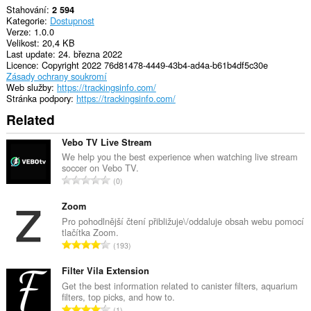
Stahování
2 594
Kategorie
Dostupnost
Verze
1.0.0
Velikost
20,4 KB
Last update
24. března 2022
Licence
Copyright 2022 76d81478-4449-43b4-ad4a-b61b4df5c30e
Zásady ochrany soukromí
Web služby
https://trackingsinfo.com/
Stránka podpory
https://trackingsinfo.com/
Related
Vebo TV Live Stream
We help you the best experience when watching live stream
soccer on Vebo TV.
C
0
e
l
Zoom
k
Pro pohodlnější čtení přibližuje\/oddaluje obsah webu pomocí
tlačítka Zoom.
o
C
193
v
e
ý
l
Filter Vila Extension
p
k
Get the best information related to canister filters, aquarium
o
filters, top picks, and how to.
o
č
C
1