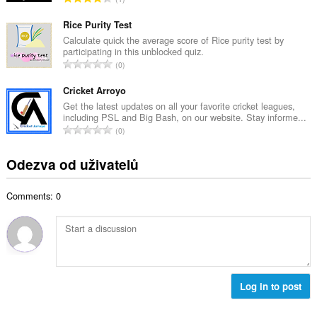
v
e
e
ý
t
l
Rice Purity Test
p
h
k
Calculate quick the average score of Rice purity test by
o
o
participating in this unblocked quiz.
o
č
C
d
0
v
e
e
n
ý
t
l
Cricket Arroyo
o
p
h
k
c
Get the latest updates on all your favorite cricket leagues,
o
o
including PSL and Big Bash, on our website. Stay informe...
o
e
č
C
d
0
v
n
e
e
n
ý
í
t
l
o
Odezva od uživatelů
p
:
h
k
c
o
o
o
e
č
d
Comments: 0
v
n
e
n
ý
í
t
o
p
:
h
c
o
o
e
č
d
n
e
n
í
t
Log in to post
o
:
h
c
o