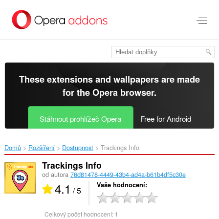
Přejít
přímo
na
hlavní
obsah
These extensions and wallpapers are made
for the
Opera browser
.
Stáhnout prohlížeč Opera
Free for Android
Domů
Rozšíření
Dostupnost
Trackings Info‎
Trackings Info
od autora
76d81478-4449-43b4-ad4a-b61b4df5c30e
4.1
Vaše hodnocení
/ 5
Celkový počet hodnocení:
1