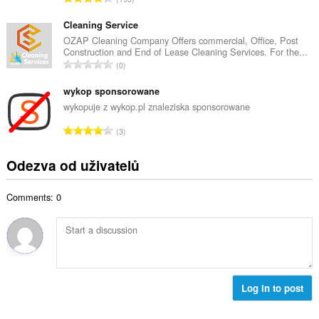
v
e
e
ý
t
l
Cleaning Service
p
h
k
OZAP Cleaning Company Offers commercial, Office, Post
o
o
Construction and End of Lease Cleaning Services. For the...
o
č
C
d
0
v
e
e
n
ý
t
l
wykop sponsorowane
o
p
h
k
c
wykopuje z wykop.pl znaleziska sponsorowane
o
o
o
e
č
C
d
3
v
n
e
e
n
ý
í
t
l
o
Odezva od uživatelů
p
:
h
k
c
o
o
o
e
č
d
Comments: 0
v
n
e
n
ý
í
t
o
p
:
h
c
o
o
e
č
d
n
e
n
í
t
Log in to post
o
:
h
c
o