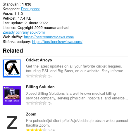
Stahování
1 836
Kategorie
Dostupnost
Verze
1.1.0
Velikost
17,4 KB
Last update
2. února 2022
Licence
Copyright 2022 noumanarshad
Zásady ochrany soukromí
Web služby
https://besttennisreviews.com/
Stránka podpory
https://besttennisreviews.com/
Related
Cricket Arroyo
Get the latest updates on all your favorite cricket leagues,
including PSL and Big Bash, on our website. Stay informe...
C
0
e
l
Billing Solution
k
Xceed Billing Solutions is a well known medical billing
services company, serving physician, hospitals, and emerge...
o
C
0
v
e
ý
l
Zoom
p
k
Pro pohodlnější čtení přibližuje\/oddaluje obsah webu pomocí
o
tlačítka Zoom.
o
č
C
193