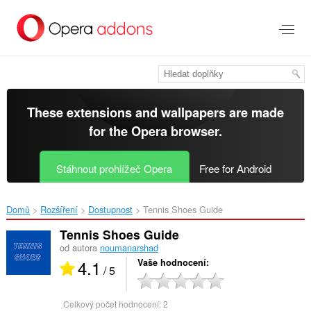
Přejít
přímo
na
hlavní
obsah
These extensions and wallpapers are made
for the
Opera browser
.
Stáhnout prohlížeč Opera
Free for Android
Domů
Rozšíření
Dostupnost
Tennis Shoes Guide‎
Tennis Shoes Guide
od autora
noumanarshad
4.1
Vaše hodnocení
/ 5
Celkový počet hodnocení:
2