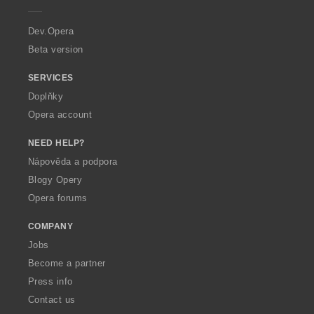
r
a
Dev.Opera
Beta version
SERVICES
Doplňky
Opera account
NEED HELP?
Nápověda a podpora
Blogy Opery
Opera forums
COMPANY
Jobs
Become a partner
Press info
Contact us