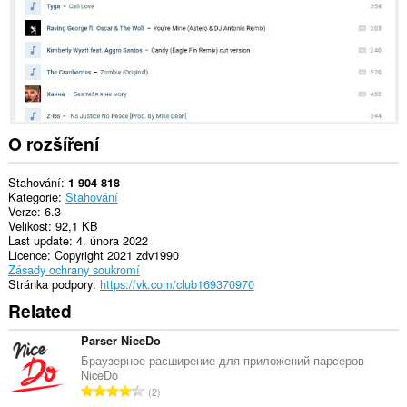
rozšíření
může
přistupovat
k
vašim
datům
na
některých
webech.
O rozšíření
Stahování
1 904 818
Kategorie
Stahování
Verze
6.3
Velikost
92,1 KB
Last update
4. února 2022
Licence
Copyright 2021 zdv1990
Zásady ochrany soukromí
Stránka podpory
https://vk.com/club169370970
Related
Parser NiceDo
Браузерное расширение для приложений-парсеров
NiceDo
C
2