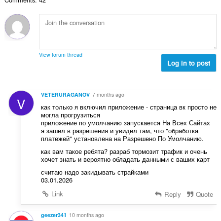
v
n
e
n
ý
í
t
o
p
:
h
c
o
o
e
č
d
n
e
n
View forum thread
í
t
Log in to post
o
:
h
c
o
e
d
n
VETERURAGANOV
7 months ago
V
n
í
как только я включил приложение - страница вк просто не
o
:
могла прогрузиться
c
приложение по умолчанию запускается На Всех Сайтах
e
я зашел в разрешения и увидел там, что "обработка
платежей" установлена на Разрешено По Умолчанию.
n
í
как вам такое ребята? разраб тормозит трафик и очень
хочет знать и вероятно обладать данными с ваших карт
:
считаю надо закидывать страйками
03.01.2026
Link
Reply
Quote
geezer341
10 months ago