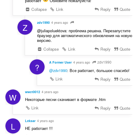
работает
Обновите пожалуйста!
Collapse
Link
Reply
Quote
zdv1990
4 years ago
Z
@juliapoluektova: проблема решена. Перезапустите
браузер для автоматического обновления на новую
версию.
Collapse
Link
Reply
Quote
zdv1990
A Former User
4 years ago
?
@zdv1990
: Все работает, большое спасибо!
Link
Reply
Quote
wwct0012
4 years ago
W
Некоторые песни скачивает в формате .htm
Link
Reply
Quote
Leksar
4 years ago
L
НЕ работает !!!