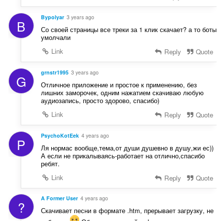
Bypolyar
3 years ago
B
Со своей страницы все треки за 1 клик скачает? а то боты
умолчали
Link
Reply
Quote
grnstr1995
3 years ago
G
Отличное приложение и простое к применению, без
лишних заморочек, одним нажатием скачиваю любую
аудиозапись, просто здорово, спасибо)
Link
Reply
Quote
PsychoKotEek
4 years ago
P
Ля нормас вообще,тема,от души душевно в душу,жи ес))
А если не прикалываясь-работает на отлично,спасибо
ребят.
Link
Reply
Quote
A Former User
4 years ago
?
Скачивает песни в формате .htm, прерывает загрузку, не