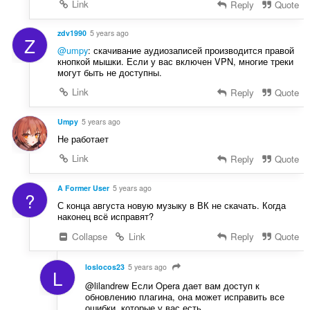
Link
Reply
Quote
zdv1990
5 years ago
Z
@umpy
: скачивание аудиозаписей производится правой
кнопкой мышки. Если у вас включен VPN, многие треки
могут быть не доступны.
Link
Reply
Quote
Umpy
5 years ago
Не работает
Link
Reply
Quote
A Former User
5 years ago
?
С конца августа новую музыку в ВК не скачать. Когда
наконец всё исправят?
Collapse
Link
Reply
Quote
loslocos23
5 years ago
L
@lilandrew Если Opera дает вам доступ к
обновлению плагина, она может исправить все
ошибки, которые у вас есть