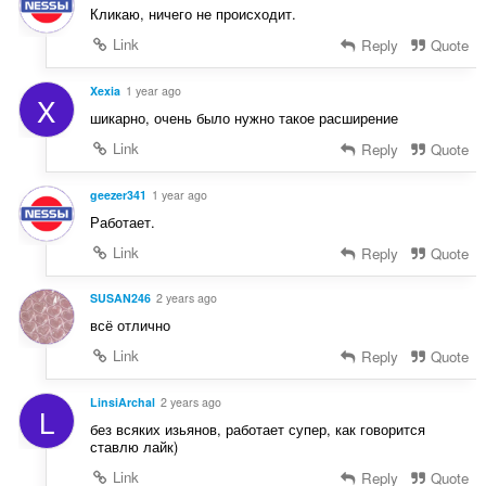
Кликаю, ничего не происходит.
Link
Reply
Quote
Xexia
1 year ago
X
шикарно, очень было нужно такое расширение
Link
Reply
Quote
geezer341
1 year ago
Работает.
Link
Reply
Quote
SUSAN246
2 years ago
всё отлично
Link
Reply
Quote
LinsiArchal
2 years ago
L
без всяких изьянов, работает супер, как говорится
ставлю лайк)
Link
Reply
Quote