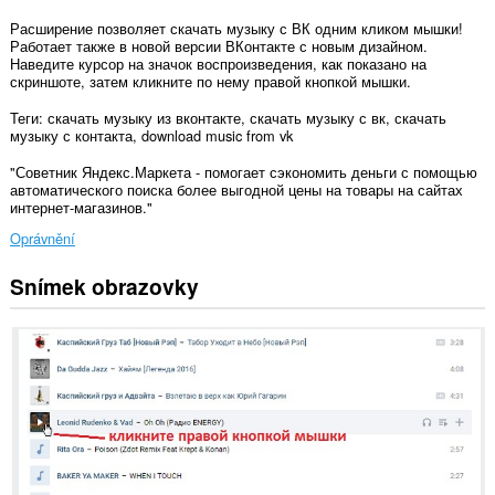
Расширение позволяет скачать музыку с ВК одним кликом мышки!
Работает также в новой версии ВКонтакте с новым дизайном.
Наведите курсор на значок воспроизведения, как показано на
скриншоте, затем кликните по нему правой кнопкой мышки.
Теги: скачать музыку из вконтакте, скачать музыку с вк, скачать
музыку с контакта, download music from vk
"Советник Яндекс.Маркета - помогает сэкономить деньги с помощью
автоматического поиска более выгодной цены на товары на сайтах
интернет-магазинов."
Oprávnění
Snímek obrazovky
Toto
rozšíření
může
přistupovat
k
vašim
datům
na
všech
webech.
Toto