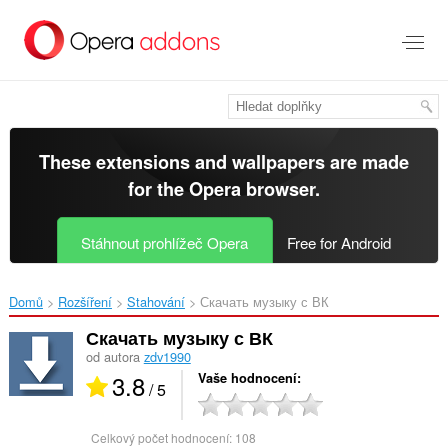
Přejít
přímo
na
hlavní
obsah
These extensions and wallpapers are made
for the
Opera browser
.
Stáhnout prohlížeč Opera
Free for Android
Domů
Rozšíření
Stahování
Скачать музыку с ВК‎
Скачать музыку с ВК
od autora
zdv1990
3.8
Vaše hodnocení
/ 5
Celkový počet hodnocení:
108