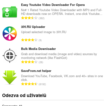
e
l
Easy Youtube Video Downloader For Opera
k
No# 1 Rated Youtube Video Downloader with MP3 and Full-
HD downloads now on OPERA. Instant, one-click Youtube...
o
C
382
v
e
ý
l
3IH.RU Uploader
p
k
Upload selected image to 3IH.RU
o
o
č
C
9
v
e
e
ý
t
l
Bulk Media Downloader
p
h
k
Grab and download media (image and video) sources by
o
o
monitoring network (like FlashGot)
o
č
C
d
28
v
e
e
n
ý
t
l
SaveFrom.net helper
o
p
h
k
c
Download YouTube, Facebook, VK.com and 40+ sites in one
o
o
click.
o
e
č
C
d
8192
v
n
e
e
n
ý
í
t
l
o
Odezva od uživatelů
p
:
h
k
c
o
o
o
e
č
d
Comments: 42