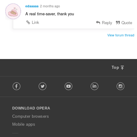
e
d
n
edaaaaa
2 months ago
n
í
A real time-saver, thank you
o
:
c
Link
Reply
Quote
e
n
View forum thread
í
:
Top
F
Facebook
Twitter
Youtube
LinkedIn
Instag
o
l
l
o
DOWNLOAD OPERA
w
O
Computer browsers
p
Mobile apps
e
r