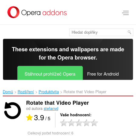
Přejít
přímo
na
hlavní
obsah
These extensions and wallpapers are made
for the
Opera browser
.
Stáhnout prohlížeč Opera
Free for Android
Domů
Rozšíření
Produktivita
Rotate that Video Player‎
Rotate that Video Player
od autora
stefanvd
3.9
Vaše hodnocení
/ 5
Celkový počet hodnocení:
6