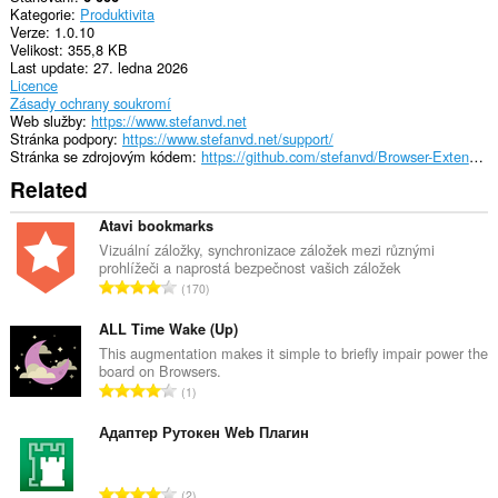
Kategorie
Produktivita
Verze
1.0.10
Velikost
355,8 KB
Last update
27. ledna 2026
Licence
Zásady ochrany soukromí
Web služby
https://www.stefanvd.net
Stránka podpory
https://www.stefanvd.net/support/
Stránka se zdrojovým kódem
https://github.com/stefanvd/Browser-Extensions/
Related
Atavi bookmarks
Vizuální záložky, synchronizace záložek mezi různými
prohlížeči a naprostá bezpečnost vašich záložek
C
170
e
l
ALL Time Wake (Up)
k
This augmentation makes it simple to briefly impair power the
board on Browsers.
o
C
1
v
e
ý
l
Адаптер Рутокен Web Плагин
p
k
o
o
č
C
2