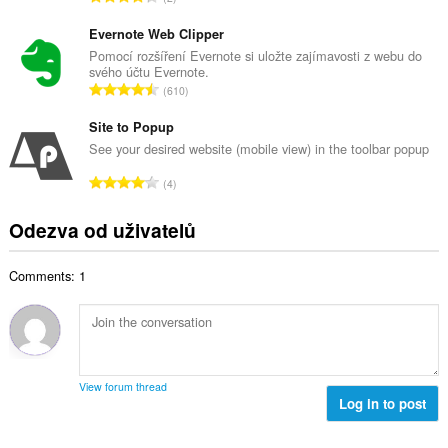
v
e
e
ý
t
l
Evernote Web Clipper
p
h
k
Pomocí rozšíření Evernote si uložte zajímavosti z webu do
o
o
svého účtu Evernote.
o
č
C
d
610
v
e
e
n
ý
t
l
Site to Popup
o
p
h
k
c
See your desired website (mobile view) in the toolbar popup
o
o
o
e
č
C
d
4
v
n
e
e
n
ý
í
t
l
o
Odezva od uživatelů
p
:
h
k
c
o
o
o
e
č
d
Comments: 1
v
n
e
n
ý
í
t
o
p
:
h
c
o
o
e
č
d
n
e
n
View forum thread
í
t
Log in to post
o
:
h
c
o