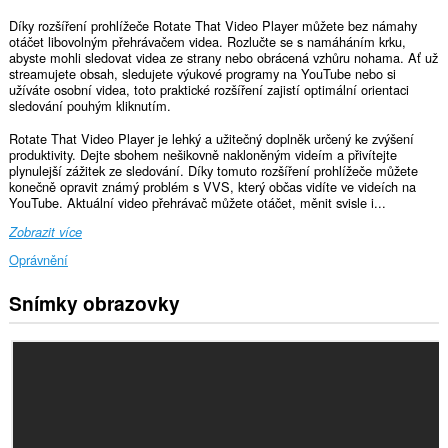
Díky rozšíření prohlížeče Rotate That Video Player můžete bez námahy
otáčet libovolným přehrávačem videa. Rozlučte se s namáháním krku,
abyste mohli sledovat videa ze strany nebo obrácená vzhůru nohama. Ať už
streamujete obsah, sledujete výukové programy na YouTube nebo si
užíváte osobní videa, toto praktické rozšíření zajistí optimální orientaci
sledování pouhým kliknutím.
Rotate That Video Player je lehký a užitečný doplněk určený ke zvýšení
produktivity. Dejte sbohem nešikovně nakloněným videím a přivítejte
plynulejší zážitek ze sledování. Díky tomuto rozšíření prohlížeče můžete
konečně opravit známý problém s VVS, který občas vidíte ve videích na
YouTube. Aktuální video přehrávač můžete otáčet, měnit svisle i...
Zobrazit více
Oprávnění
Snímky obrazovky
Toto
rozšíření
může
přistupovat
k
vašim
datům
na
všech
webech.