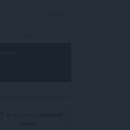
PŘIHLÁSIT SE
rowser
.
Je vyžadován
prohlížeč
Opera
.