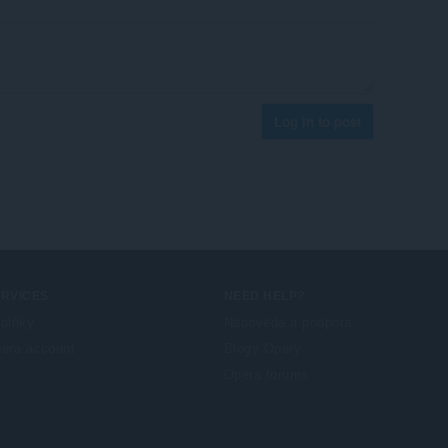
Log in to post
ERVICES
NEED HELP?
plňky
Nápověda a podpora
era account
Blogy Opery
Opera forums