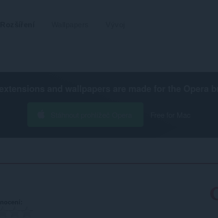
Rozšíření
Wallpapers
Vývoj
extensions and wallpapers are made for the
Opera b
Stáhnout prohlížeč Opera
Free for Mac
nocení