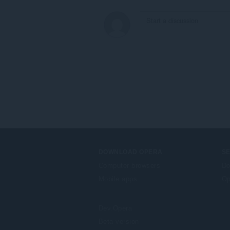
DOWNLOAD OPERA
S
Computer browsers
Do
Mobile apps
Op
Dev.Opera
Beta version