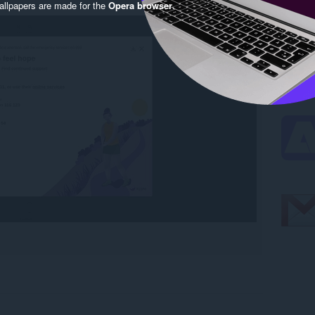
llpapers are made for the
Opera browser
.