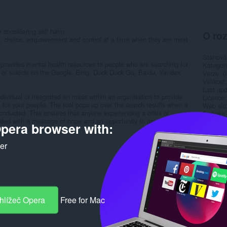
e considering self harm
O roz
ce, choice, empowerment and control at a time when they are most
Stahová
 provides mental health resources to people who are searching for
Kategor
rm or suicide on the Google, Bing, Duck Duck Go, Baidu, Yandex
Verze
0
Velikost
Last up
individual or integrated on mass within an organisation to provide
Licence
t for your people. The tool pops up over the search results when a
Web slu
onducted. This ensures that anyone experiencing a crisis or
Stránka
vided with a message of hope and an opportunity to gain mental...
pera browser with:
Rela
ker
hlížeč Opera
Free for Mac