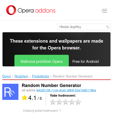
Přejít
přímo
na
hlavní
obsah
These extensions and wallpapers are made
for the
Opera browser
.
Stáhnout prohlížeč Opera
Free for Android
Domů
Rozšíření
Produktivita
Random Number Generator‎
Random Number Generator
od autora
94cd3138-11ce-4ca2-a9b6-52a7e82118ba
4.1
Vaše hodnocení
/ 5
Celkový počet hodnocení:
1