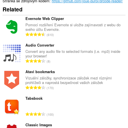
Stránka se zdrojovým kódem
https://github.com/joue-quroi/qrcode-reader/
Related
Evernote Web Clipper
Pomocí rozšíření Evernote si uložte zajímavosti z webu do
svého účtu Evernote.
C
610
e
l
Audio Converter
k
Convert any audio file to selected formats (i.e. mp3) inside
your browser!
o
C
8
v
e
ý
l
Atavi bookmarks
p
k
Vizuální záložky, synchronizace záložek mezi různými
o
prohlížeči a naprostá bezpečnost vašich záložek
o
č
C
170
v
e
e
ý
t
l
Tabsbook
p
h
k
o
o
o
č
C
d
100
v
e
e
n
ý
t
l
Classic Images
o
p