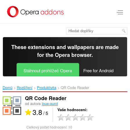
Přejít
přímo
na
hlavní
obsah
These extensions and wallpapers are made
for the
Opera browser
.
Stáhnout prohlížeč Opera
Free for Android
Domů
Rozšíření
Produktivita
QR Code Reader‎
QR Code Reader
od autora
joue-quroi
3.8
Vaše hodnocení
/ 5
Celkový počet hodnocení:
10