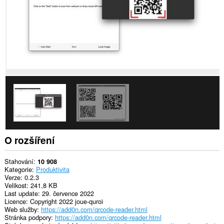
O rozšíření
Stahování
10 908
Kategorie
Produktivita
Verze
0.2.3
Velikost
241,8 KB
Last update
29. července 2022
Licence
Copyright 2022 joue-quroi
Web služby
https://add0n.com/qrcode-reader.html
Stránka podpory
https://add0n.com/qrcode-reader.html