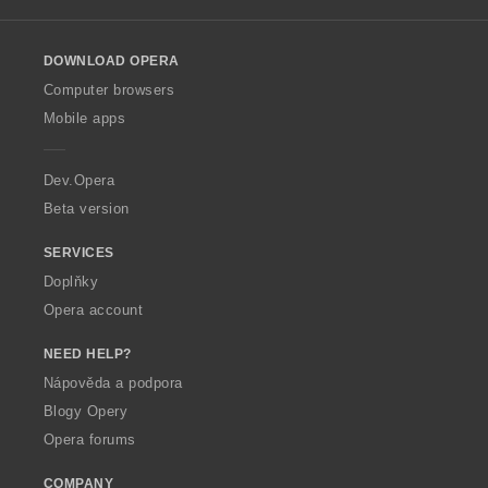
l
l
o
DOWNLOAD OPERA
w
O
Computer browsers
p
Mobile apps
e
r
a
Dev.Opera
Beta version
SERVICES
Doplňky
Opera account
NEED HELP?
Nápověda a podpora
Blogy Opery
Opera forums
COMPANY