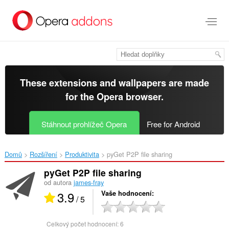
Přejít
přímo
na
hlavní
obsah
These extensions and wallpapers are made
for the
Opera browser
.
Stáhnout prohlížeč Opera
Free for Android
Domů
Rozšíření
Produktivita
pyGet P2P file sharing‎
pyGet P2P file sharing
od autora
james-fray
3.9
Vaše hodnocení
/ 5
Celkový počet hodnocení:
6