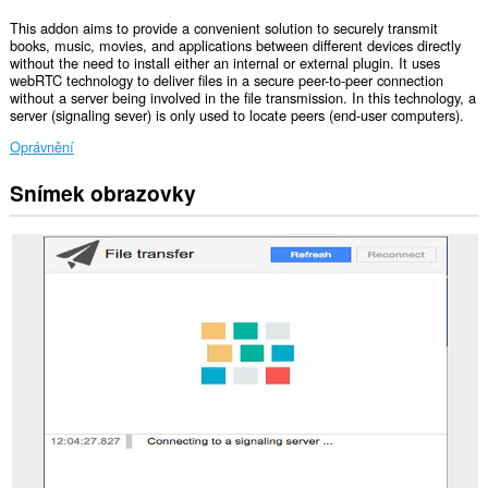
This addon aims to provide a convenient solution to securely transmit
books, music, movies, and applications between different devices directly
without the need to install either an internal or external plugin. It uses
webRTC technology to deliver files in a secure peer-to-peer connection
without a server being involved in the file transmission. In this technology, a
server (signaling sever) is only used to locate peers (end-user computers).
Oprávnění
Snímek obrazovky
Toto
rozšíření
může
přistupovat
k
vašim
listům
a
aktivitám
při
prohlížení.