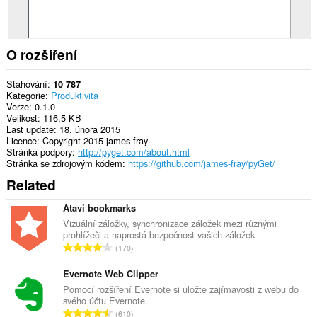
O rozšíření
Stahování
10 787
Kategorie
Produktivita
Verze
0.1.0
Velikost
116,5 KB
Last update
18. února 2015
Licence
Copyright 2015 james-fray
Stránka podpory
http://pyget.com/about.html
Stránka se zdrojovým kódem
https://github.com/james-fray/pyGet/
Related
Atavi bookmarks
Vizuální záložky, synchronizace záložek mezi různými
prohlížeči a naprostá bezpečnost vašich záložek
C
170
e
l
Evernote Web Clipper
k
Pomocí rozšíření Evernote si uložte zajímavosti z webu do
svého účtu Evernote.
o
C
610