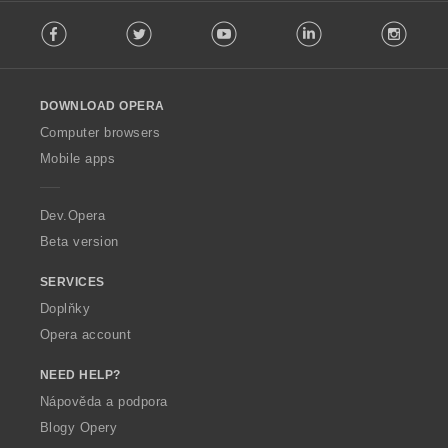
F
Facebook
Twitter
Youtube
LinkedIn
Instag
o
l
l
o
DOWNLOAD OPERA
w
O
Computer browsers
p
Mobile apps
e
r
a
Dev.Opera
Beta version
SERVICES
Doplňky
Opera account
NEED HELP?
Nápověda a podpora
Blogy Opery