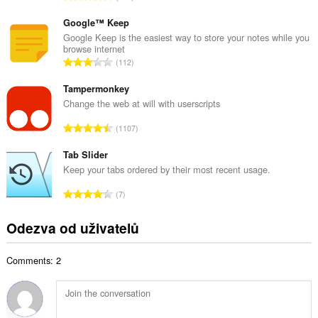
v
e
ý
l
Google™ Keep
p
k
Google Keep is the easiest way to store your notes while you
o
browse internet
o
č
C
112
v
e
e
ý
t
l
Tampermonkey
p
h
k
Change the web at will with userscripts
o
o
o
č
C
d
1107
v
e
e
n
ý
t
l
Tab Slider
o
p
h
k
c
Keep your tabs ordered by their most recent usage.
o
o
o
e
č
C
d
7
v
n
e
e
n
ý
í
t
l
o
Odezva od uživatelů
p
:
h
k
c
o
o
o
e
č
d
Comments: 2
v
n
e
n
ý
í
t
o
p
:
h
c
o
o
e