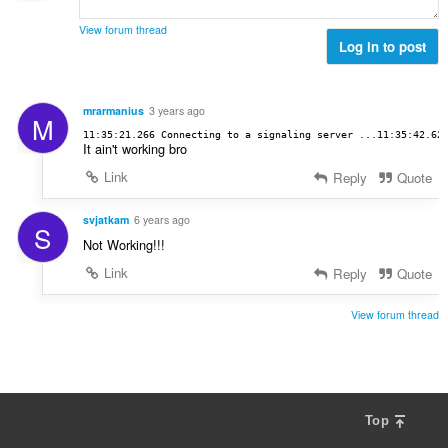
č
d
n
e
n
View forum thread
í
t
Log in to post
o
:
h
c
o
e
d
n
mrarmanius
3 years ago
M
n
í
11:35:21.266 Connecting to a signaling server ...11:35:42.62
o
It ain't working bro
:
c
Link
Reply
Quote
e
n
svjatkam
6 years ago
í
S
:
Not Working!!!
Link
Reply
Quote
View forum thread
Top