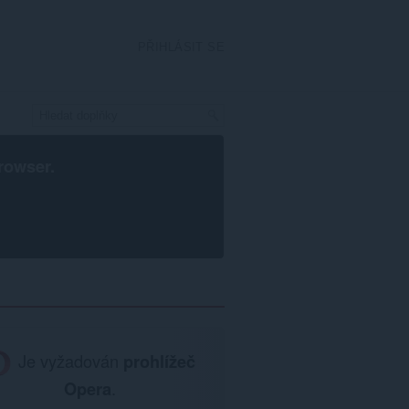
PŘIHLÁSIT SE
rowser
.
Je vyžadován
prohlížeč
Opera
.