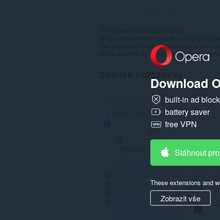
Celkový počet hodnocení:
1
The extesion contains data like:
What are the health benefits of hanging p
The process of making persimmons with J
Show you how to handle moldy persimmons 
Snímek obrazovky
Download O
built-in ad bloc
battery saver
free VPN
Stáhnout pro
These extensions and wa
Zobrazit vše