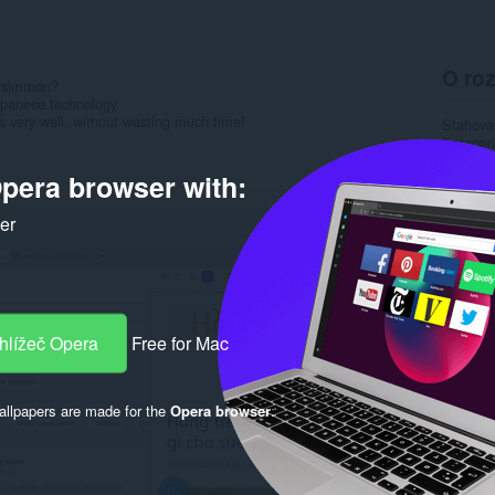
O roz
ersimmon?
apanese technology
very well, without wasting much time!
Stahová
Kategor
Verze
1
Velikost
pera browser with:
Last up
Licence
ker
Zásady 
Web slu
Rela
hlížeč Opera
Free for Mac
llpapers are made for the
Opera browser
.