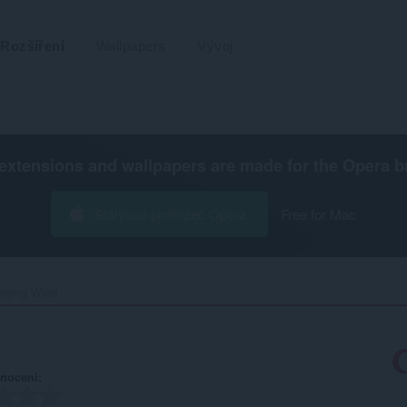
Rozšíření
Wallpapers
Vývoj
extensions and wallpapers are made for the
Opera b
Stáhnout prohlížeč Opera
Free for Mac
nging Wind‎
nocení