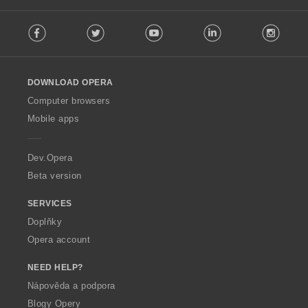
:
F
Facebook
Twitter
Youtube
LinkedIn
Instag
o
l
l
o
DOWNLOAD OPERA
w
O
Computer browsers
p
Mobile apps
e
r
a
Dev.Opera
Beta version
SERVICES
Doplňky
Opera account
NEED HELP?
Nápověda a podpora
Blogy Opery