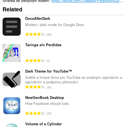
Stránka se zdrojovým kódem
https://github.com/Chaseos/ParamountQualityPlus
Related
DocsAfterDark
Modern, dark mode for Google Docs
C
69
e
l
Taringa sin Perdidas
k
o
C
5
v
e
ý
l
Dark Theme for YouTube™
p
k
Světlé a tmavé téma pro YouTube se snadným zapínáním a
o
vypínáním a podporou plánování.
o
č
C
34
v
e
e
ý
t
l
NewGenBook Desktop
p
h
k
How Facebook should look.
o
o
o
č
C
d
23
v
e
e
n
ý
t
l
Volume of a Cylinder
o
p