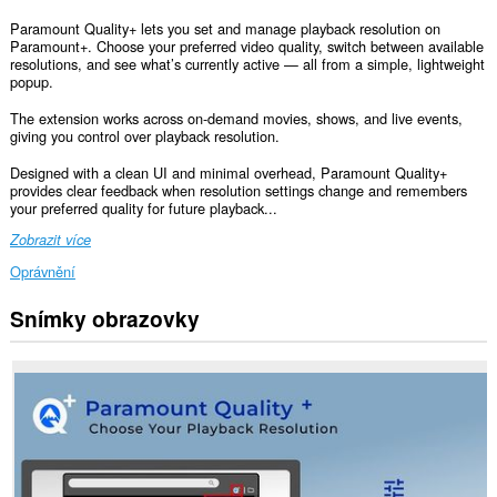
Paramount Quality+ lets you set and manage playback resolution on
Paramount+. Choose your preferred video quality, switch between available
resolutions, and see what’s currently active — all from a simple, lightweight
popup.
The extension works across on-demand movies, shows, and live events,
giving you control over playback resolution.
Designed with a clean UI and minimal overhead, Paramount Quality+
provides clear feedback when resolution settings change and remembers
your preferred quality for future playback...
Zobrazit více
Oprávnění
Snímky obrazovky
Toto
rozšíření
může
přistupovat
k
vašim
datům
na
některých
webech.