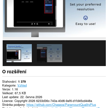
O rozšíření
Stahování
1 379
Kategorie
Vzhled
Verze
1.16
Velikost
67,5 KB
Last update
22. června 2026
Licence
Copyright 2026 6233d36c-743a-40d6-9af6-d1fd45cd448a
Stránka podpory
https://github.com/Chaseos/ParamountQualityPlus