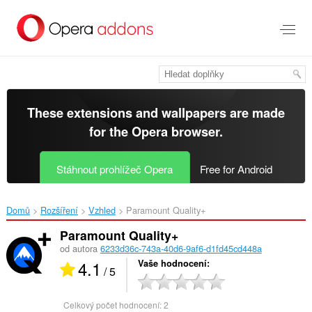
Přejít
přímo
na
hlavní
obsah
These extensions and wallpapers are made
for the
Opera browser
.
Stáhnout prohlížeč Opera
Free for Android
Domů
Rozšíření
Vzhled
Paramount Quality+‎
Paramount Quality+
od autora
6233d36c-743a-40d6-9af6-d1fd45cd448a
4.1
Vaše hodnocení
/ 5
Celkový počet hodnocení:
2