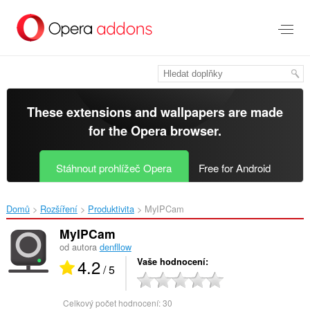
Přejít
přímo
na
hlavní
obsah
These extensions and wallpapers are made
for the
Opera browser
.
Stáhnout prohlížeč Opera
Free for Android
Domů
Rozšíření
Produktivita
MyIPCam‎
MyIPCam
od autora
denfllow
4.2
Vaše hodnocení
/ 5
Celkový počet hodnocení:
30