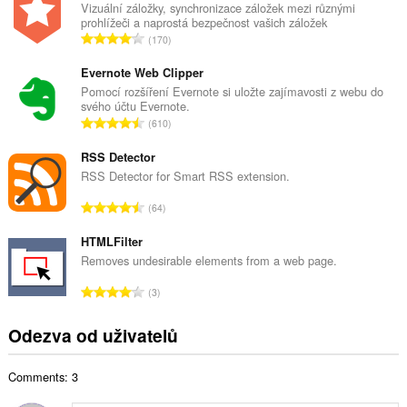
k
Vizuální záložky, synchronizace záložek mezi různými
prohlížeči a naprostá bezpečnost vašich záložek
o
C
170
v
e
ý
l
Evernote Web Clipper
p
k
Pomocí rozšíření Evernote si uložte zajímavosti z webu do
o
svého účtu Evernote.
o
č
C
610
v
e
e
ý
t
l
RSS Detector
p
h
k
RSS Detector for Smart RSS extension.
o
o
o
č
C
d
64
v
e
e
n
ý
t
l
HTMLFilter
o
p
h
k
c
Removes undesirable elements from a web page.
o
o
o
e
č
C
d
3
v
n
e
e
n
ý
í
t
l
o
Odezva od uživatelů
p
:
h
k
c
o
o
o
e
č
d
Comments: 3
v
n
e
n
ý
í
t