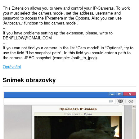
This Extension allows you to view and control your IP-Cameras. To work
you must select the camera model, set the address, username and
password to access the IP-camera in the Options. Also you can use
'Autoscan..' function to find camera model.
--
If you have problems setting up the extension, please, write to
DENFLLOW@GMAIL.COM
--
If you can not find your camera in the list "Cam model" in "Options", try to
use the field "Use snapshot path". In this field you should enter a path to
the camera JPEG snapshot (example: /path_to_jpeg).
Oprávnění
Snímek obrazovky
Toto
rozšíření
může
přistupovat
k
vašim
datům
na
všech
webech.