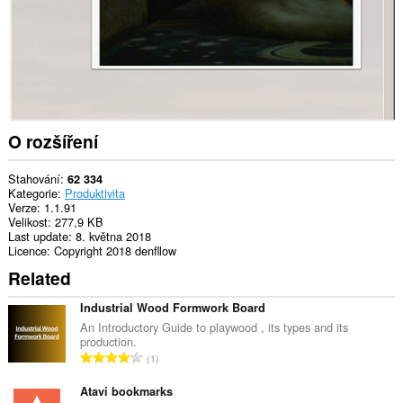
O rozšíření
Stahování
62 334
Kategorie
Produktivita
Verze
1.1.91
Velikost
277,9 KB
Last update
8. května 2018
Licence
Copyright 2018 denfllow
Related
Industrial Wood Formwork Board
An Introductory Guide to playwood , its types and its
production.
C
1
e
l
Atavi bookmarks