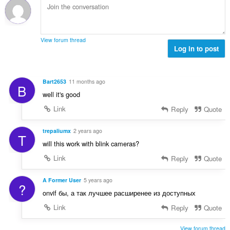
o
p
:
h
c
o
o
e
č
d
n
e
n
View forum thread
í
t
Log in to post
o
:
h
c
o
e
d
n
Bart2653
11 months ago
B
n
í
well it's good
o
:
c
Link
Reply
Quote
e
n
trepaliumx
2 years ago
T
í
will this work with blink cameras?
:
Link
Reply
Quote
A Former User
5 years ago
?
onvif бы, а так лучшее расширенее из доступных
Link
Reply
Quote
View forum thread