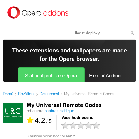
Přejít
přímo
na
hlavní
obsah
These extensions and wallpapers are made
for the
Opera browser
.
Stáhnout prohlížeč Opera
Free for Android
Domů
Rozšíření
Dostupnost
My Universal Remote Codes‎
My Universal Remote Codes
od autora
shahroz-siddique
4.2
Vaše hodnocení
/ 5
Celkový počet hodnocení:
2