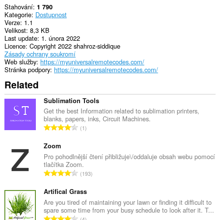
Stahování
1 790
Kategorie
Dostupnost
Verze
1.1
Velikost
8,3 KB
Last update
1. února 2022
Licence
Copyright 2022 shahroz-siddique
Zásady ochrany soukromí
Web služby
https://myuniversalremotecodes.com/
Stránka podpory
https://myuniversalremotecodes.com/
Related
Sublimation Tools
Get the best Information related to sublimation printers,
blanks, papers, inks, Circuit Machines.
C
1
e
l
Zoom
k
Pro pohodlnější čtení přibližuje\/oddaluje obsah webu pomocí
tlačítka Zoom.
o
C
193
v
e
ý
l
Artifical Grass
p
k
Are you tired of maintaining your lawn or finding it difficult to
o
spare some time from your busy schedule to look after it. T...
o
č
C
4